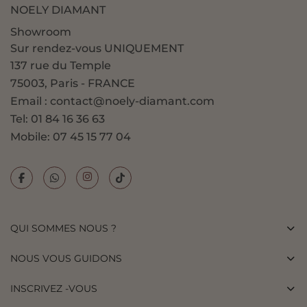
NOELY DIAMANT
Cette bague de fiançailles est disponible en trois
Showroom
couleurs d’or 18k :
Sur rendez-vous UNIQUEMENT
Or jaune
137 rue du Temple
Or rose
75003, Paris - FRANCE
Email : contact@noely-diamant.com
Or blanc
Tel: 01 84 16 36 63
Elle existe également en plusieurs poids de diamant :
Mobile: 07 45 15 77 04
0.50 carat
0.80 carat
1.00 carat
1.50 carat
QUI SOMMES NOUS ?
2.00 carats
NOUS VOUS GUIDONS
3.00 carats
INSCRIVEZ -VOUS
Une alliance parfaite entre