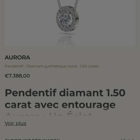
AURORA
Pendentif - Diamant synthétique rond - 1.50 carats
€7.388,00
Pendentif diamant 1.50
carat avec entourage
Aurora : Un Éclat
Voir plus
Élégant