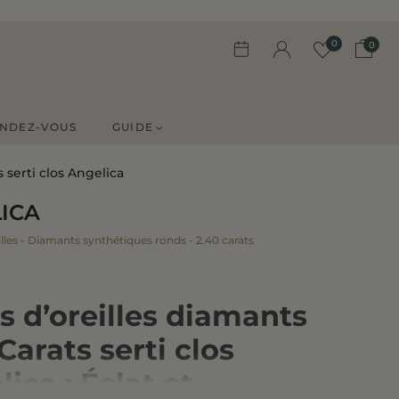
0
0
NDEZ-VOUS
GUIDE
 serti clos Angelica
ICA
lles - Diamants synthétiques ronds - 2.40 carats
s d’oreilles diamants
Carats serti clos
ica : Éclat et